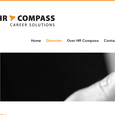
HR Compass
Home
Diensten
Over HR Compass
Conta
Detachering & Werving
Kandidaten
& Selectie
Opdrachtgevers
Mobiliteit & Re-
integratie
Werkwijze
HR- & Arboadvies